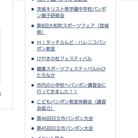
茨城キリスト教学園中学校パンポ
ン親子研修会
第8回大和町スポーツフェア（宮城
県）
Ｈｉタッチらんど・ハレニコパン
ポン教室
けやきの杜フェスティバル
健康スポーツフェスティバルinひ
たちなか
市内の小学校へパンポン講習会に
行ってきました！！
日
こどもパンポン教室体験会（講習
会協力）
第46回日立市パンポン大会
第45回日立市パンポン大会