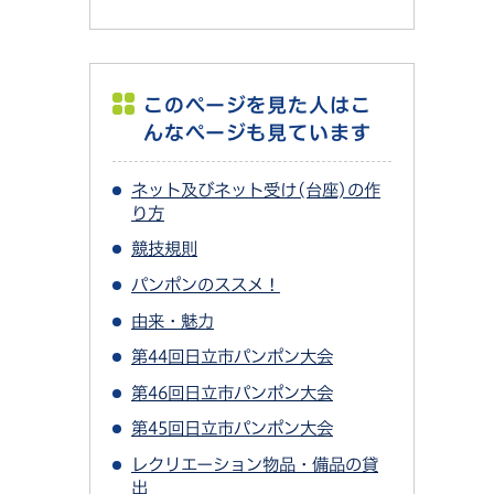
このページを見た人はこ
んなページも見ています
ネット及びネット受け(台座)の作
り方
競技規則
パンポンのススメ！
由来・魅力
第44回日立市パンポン大会
第46回日立市パンポン大会
第45回日立市パンポン大会
レクリエーション物品・備品の貸
出