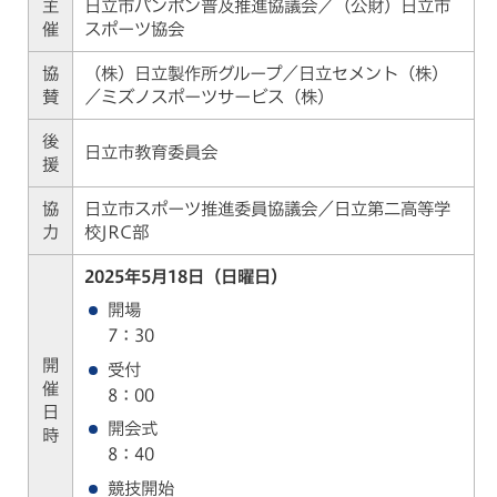
主
日立市パンポン普及推進協議会／（公財）日立市
催
スポーツ協会
協
（株）日立製作所グループ／日立セメント（株）
賛
／ミズノスポーツサービス（株）
後
日立市教育委員会
援
協
日立市スポーツ推進委員協議会／日立第二高等学
力
校JRC部
2025年5月18日（日曜日）
開場
7：30
開
受付
催
8：00
日
開会式
時
8：40
競技開始