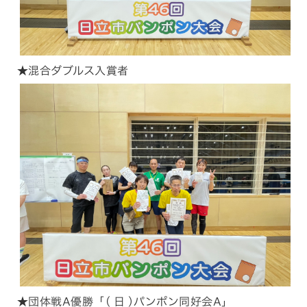
★混合ダブルス入賞者
★団体戦A優勝「( 日 )パンポン同好会A」