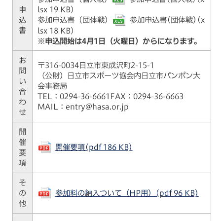
申
lsx 19 KB)
込
参加申込書 (団体戦）
参加申込書(団体戦)(x
書
lsx 18 KB)
※申込開始は4月1日（火曜日）からになります。
お
〒316-0034日立市東成沢町2-15-1
問
（公財）日立市スポーツ協会内日立市パンポン大
い
会事務局
合
TEL：0294-36-6661FAX：0294-36-6663
わ
MAIL：entry@hasa.or.jp
せ
開
催
開催要項(pdf 186 KB)
要
項
そ
の
参加料の納入ついて（HP用）(pdf 96 KB)
他