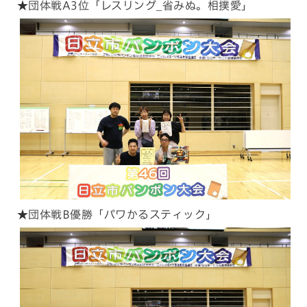
★団体戦A3位「レスリング_省みぬ。相撲愛」
★団体戦B優勝「パワかるスティック」