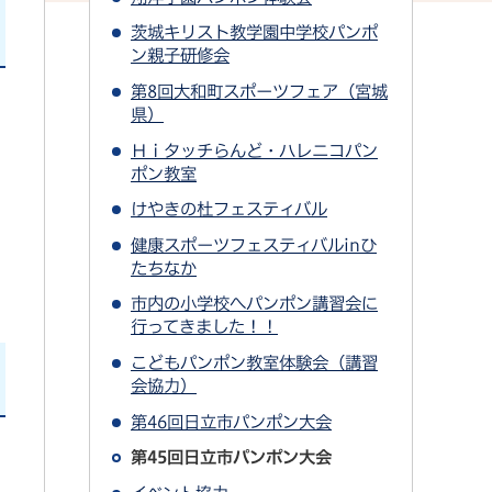
茨城キリスト教学園中学校パンポ
ン親子研修会
第8回大和町スポーツフェア（宮城
県）
Ｈｉタッチらんど・ハレニコパン
ポン教室
けやきの杜フェスティバル
健康スポーツフェスティバルinひ
たちなか
市内の小学校へパンポン講習会に
行ってきました！！
こどもパンポン教室体験会（講習
会協力）
第46回日立市パンポン大会
第45回日立市パンポン大会