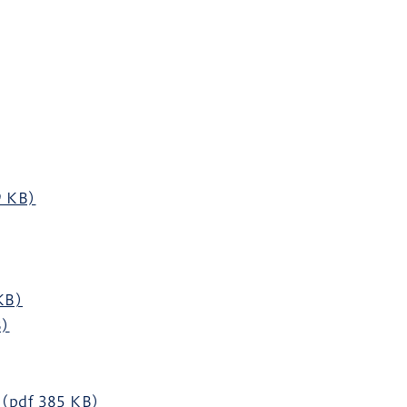
 KB)
B)
)
f 385 KB)