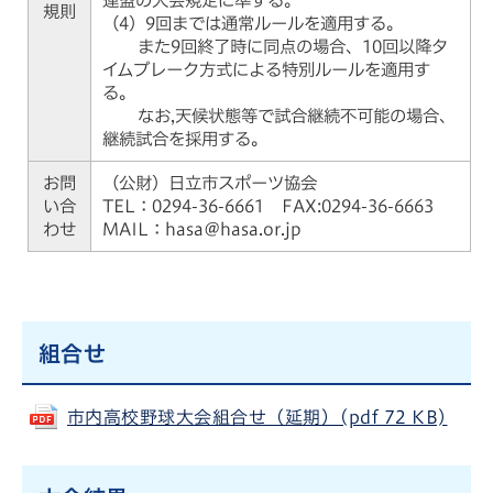
連盟の大会規定に準ずる。
規則
（4）9回までは通常ルールを適用する。
また9回終了時に同点の場合、10回以降タ
イムブレーク方式による特別ルールを適用す
る。
なお,天候状態等で試合継続不可能の場合、
継続試合を採用する。
お問
（公財）日立市スポーツ協会
い合
TEL：0294-36-6661 FAX:
0294-36-6663
わせ
MAIL：hasa＠hasa
.or.jp
組合せ
市内高校野球大会組合せ（延期）(pdf 72 KB)