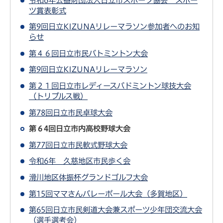
ツ賞表彰式
第9回日立KIZUNAリレーマラソン参加者へのお知
らせ
第４６回日立市民バトミントン大会
第9回日立KIZUNAリレーマラソン
第２１回日立市レディースバドミントン球技大会
（トリプルス戦）
第78回日立市民卓球大会
第６4回日立市内高校野球大会
第77回日立市民軟式野球大会
令和6年 久慈地区市民歩く会
滑川地区体振杯グランドゴルフ大会
第15回ママさんバレーボール大会（多賀地区）
第65回日立市民剣道大会兼スポーツ少年団交流大会
（選手選考会）