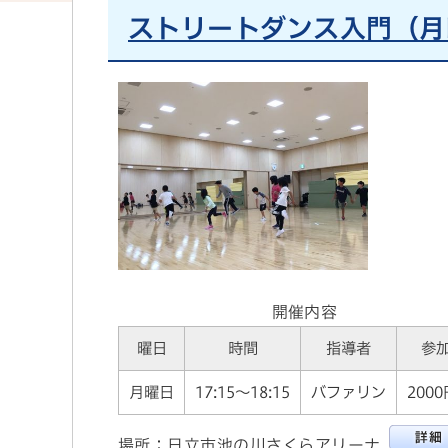
ストリートダンス入門（月
開催内容
曜日
時間
指導者
参
月曜日
17:15～18:15
バファリン
200
場所：日立市池の川さくらアリーナ