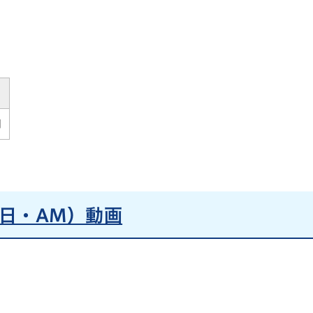
月
日・AM）動画