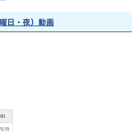
曜日・夜）動画
加料
0円/月