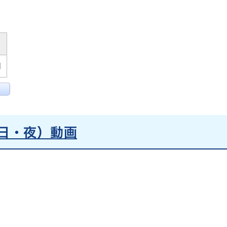
月
曜日・夜）動画