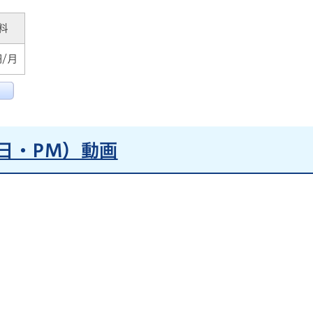
料
円/月
日・PM）動画