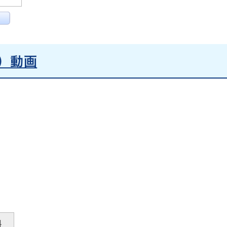
）動画
料