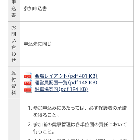
申
込
参加申込書
書
お
問
い
申込先に同じ
合
わ
せ
添
会場レイアウト(pdf 401 KB)
付
運営員配置一覧(pdf 148 KB)
資
駐車場案内(pdf 194 KB)
料
参加申込みにあたっては、必ず保護者の承諾
を得ること。
参加者の健康管理は各単位団の責任において
行うこと。