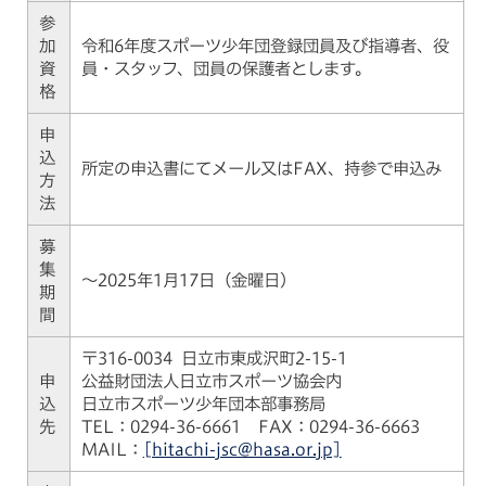
参
加
令和6年度スポーツ少年団登録団員及び指導者、役
資
員・スタッフ、団員の保護者とします。
格
申
込
所定の申込書にてメール又はFAX、持参で申込み
方
法
募
集
～2025年1月17日（金曜日）
期
間
〒316-0034 日立市東成沢町2-15-1
申
公益財団法人日立市スポーツ協会内
込
日立市スポーツ少年団本部事務局
先
TEL：0294-36-6661 FAX：0294-36-6663
MAIL：
[hitachi-jsc@hasa.or.jp]