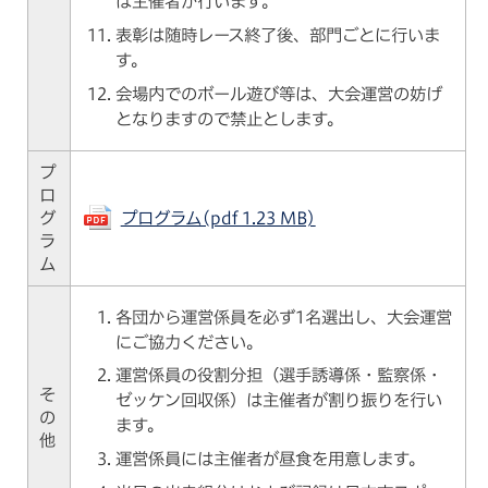
は主催者が行います。
表彰は随時レース終了後、部門ごとに行いま
す。
会場内でのボール遊び等は、大会運営の妨げ
となりますので禁止とします。
プ
ロ
グ
プログラム(pdf 1.23 MB)
ラ
ム
各団から運営係員を必ず1名選出し、大会運営
にご協力ください。
運営係員の役割分担（選手誘導係・監察係・
そ
ゼッケン回収係）は主催者が割り振りを行い
の
ます。
他
運営係員には主催者が昼食を用意します。