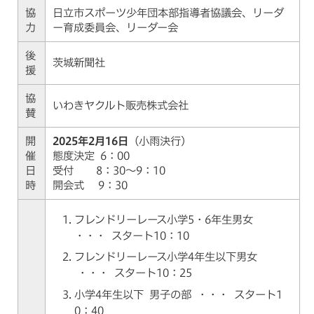
協
日立市スポーツ少年団本部指導者協議会、リーダ
力
ー育成委員会、リーダー会
後
茨城新聞社
援
協
いわきヤクルト販売株式会社
賛
開
2025年2月16日
（小雨決行）
催
態度決定 6：00
日
受付 8：30～9：10
時
開会式 9：30
フレンドリーレース小学5・6年生男女
・・・ スタート10：10
フレンドリーレース小学4年生以下男女
・・・ スタート10：25
小学4年生以下 男子の部 ・・・ スタート1
0：40