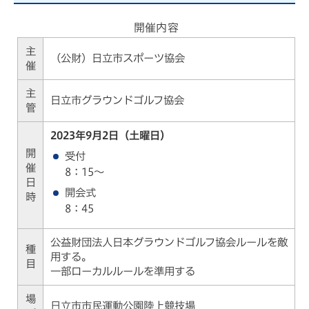
開催内容
主
（公財）日立市スポーツ協会
催
主
日立市グラウンドゴルフ協会
管
2023年9月2日（土曜日）
開
受付
催
8：15～
日
開会式
時
8：45
公益財団法人日本グラウンドゴルフ協会ルールを敵
種
用する。
目
一部ローカルルールを準用する
場
日立市市民運動公園陸上競技場