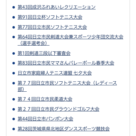
第43回成沢ふれあいレクリエーション
第91回日立杯ソフトテニス大会
第77回日立市民ソフトテニス大会
第64回日立市民剣道大会兼スポーツ少年団交流大会
（選手選考会）
第1回剣道三段以下審査会
第83回日立市民ママさんバレーボール春季大会
日立市家庭婦人テニス連盟 七夕大会
第７７回日立市民ソフトテニス大会（レディース
部）
第７４回日立市民柔道大会
第２７回日立市民グラウンドゴルフ大会
第44回日立市パンポン大会
第28回茨城県県北地区ダンススポーツ競技会