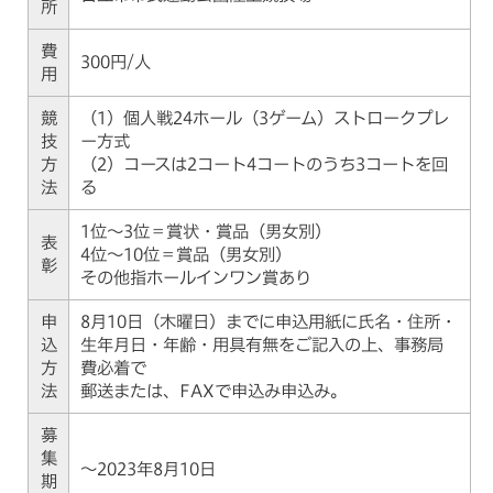
所
費
300円/人
用
競
（1）個人戦24ホール（3ゲーム）ストロークプレ
技
ー方式
方
（2）コースは2コート4コートのうち3コートを回
法
る
1位～3位＝賞状・賞品（男女別）
表
4位～10位＝賞品（男女別）
彰
その他指ホールインワン賞あり
申
8月10日（木曜日）までに申込用紙に氏名・住所・
込
生年月日・年齢・用具有無をご記入の上、事務局
方
費必着で
法
郵送または、FAXで申込み申込み。
募
集
～2023年8月10日
期