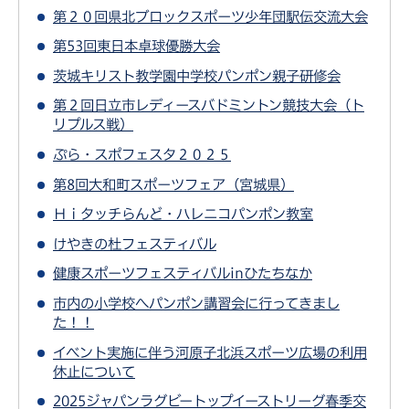
第２０回県北ブロックスポーツ少年団駅伝交流大会
第53回東日本卓球優勝大会
茨城キリスト教学園中学校パンポン親子研修会
第２回日立市レディースバドミントン競技大会（ト
リプルス戦）
ぷら・スポフェスタ２０２５
第8回大和町スポーツフェア（宮城県）
Ｈｉタッチらんど・ハレニコパンポン教室
けやきの杜フェスティバル
健康スポーツフェスティバルinひたちなか
市内の小学校へパンポン講習会に行ってきまし
た！！
イベント実施に伴う河原子北浜スポーツ広場の利用
休止について
2025ジャパンラグビートップイーストリーグ春季交