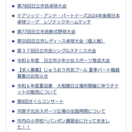
第78回日立市民卓球大会
ケアリッツ・アンド・パートナーズ2024年後期日本
卓球リーグ レゾナックホームマッチ
第77回日立市民軟式野球大会
第50回日立市レディース卓球大会（個人戦）
第３７回日立市民シングルステニス大会
令和６年度 日立市少年少女スポーツ育成大会
【求人募集】じゅうおう市民プール 夏季パート職員
募集のお知らせ
令和６年度夏巡業 大相撲日立場所開催に伴うチケ
ットの販売について
第8回さくらコンサート
河原⼦北浜スポーツ広場の全⾯再開について
市内の小学校へパンポン講習会に行ってきまし
た！！