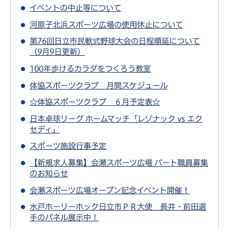
イベントの中止等について
河原子北浜スポーツ広場の使用休止について
第76回日立市民軟式野球大会の日程順延について
（9月9日更新）
100年歩けるカラダをつくろう教室
体協スポーツクラブ 月間スケジュール
☆体協スポーツクラブ ６月予定表☆
日本卓球リーグ ホームマッチ「レゾナック vs エク
セディ」
スポーツ施設行事予定
【新規求人募集】会瀬スポーツ広場 パート職員募集
のお知らせ
会瀬スポーツ広場オープン記念イベント開催！
水戸ホーリーホック日立市ＰＲ大使 長井・前田選
手のパネル展示中！