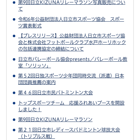
第9回日立KIZUNAリレーマラソン写真販売につい
て
令和6年公益財団法人日立市スポーツ協会 スポー
ツ賞表彰式
【プレスリリース】公益財団法人日立市スポーツ協
会と株式会社フットボールクラブ水戸ホーリホック
の包括連携協定の締結について
日立市バレーボール協会presents／バレーボール教
室「ソリッソ」
第５2回日独スポーツ少年団同時交流（派遣）日本
団団員推薦の案内
第４６回日立市民バトミントン大会
トップスポーツチーム 応援ふれあいブースを開設
しました！
第9回日立KIZUNAリレーマラソン
第２１回日立市レディースバドミントン球技大会
（トリプルス戦）