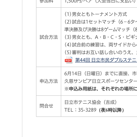
参加料
1,500円/ペア（大会当日に支払い
(1)男女ともトーナメント方式
(2)試合は1セットマッチ（6－6
準決勝及び決勝は8ゲームマッチ（
試合方法
(3)男女とも、A・B・C・S・ビ
(4)試合前の練習は、両サイドか
(5)審判はお互い話し合いのうえ
第44回 日立市民ダブルステニス大
6月14日（日曜日）までに直接、
申込方法
久慈サンピア日立スポーツセンター
※申込み用紙は、それぞれの場所
日立市テニス協会（吉成）
問合せ
TEL：35-3289
（夜6時以降）