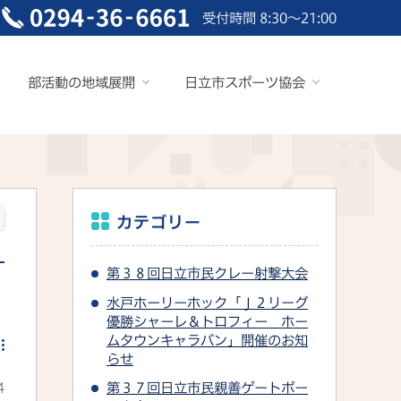
受付時間 8:30～21:00
部活動の地域展開
日立市スポーツ協会
カテゴリー
第３８回日立市民クレー射撃大会
水戸ホーリーホック「Ｊ２リーグ
優勝シャーレ＆トロフィー ホー
ムタウンキャラバン」開催のお知
らせ
4
第３７回日立市民親善ゲートボー