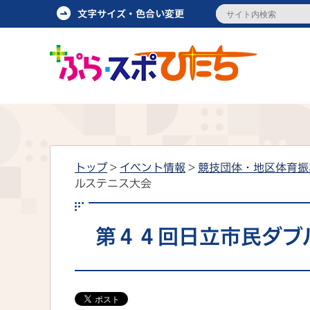
トップ
>
イベント情報
>
競技団体・地区体育振
ルステニス大会
第４４回日立市民ダブ