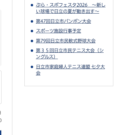
ぷら・スポフェスタ2026 ～新し
い球場で日立の夏が動き出す～
第47回日立市パンポン大会
スポーツ施設行事予定
第79回日立市民軟式野球大会
第３５回日立市民テニス大会（シ
ングルス）
日立市家庭婦人テニス連盟 七夕大
会
日
0