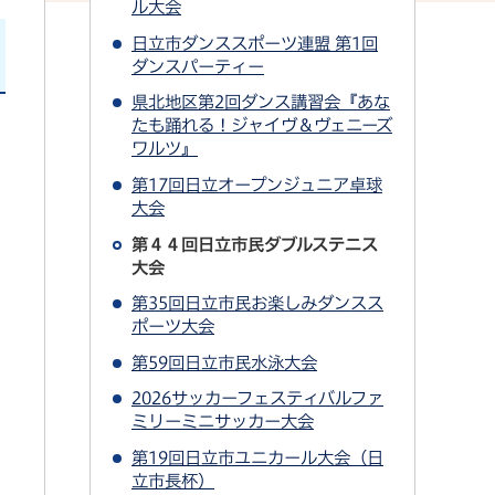
ル大会
日立市ダンススポーツ連盟 第1回
ダンスパーティー
県北地区第2回ダンス講習会『あな
たも踊れる！ジャイヴ＆ヴェニーズ
ワルツ』
第17回日立オープンジュニア卓球
大会
第４４回日立市民ダブルステニス
大会
第35回日立市民お楽しみダンスス
ポーツ大会
第59回日立市民水泳大会
2026サッカーフェスティバルファ
ミリーミニサッカー大会
第19回日立市ユニカール大会（日
立市長杯）