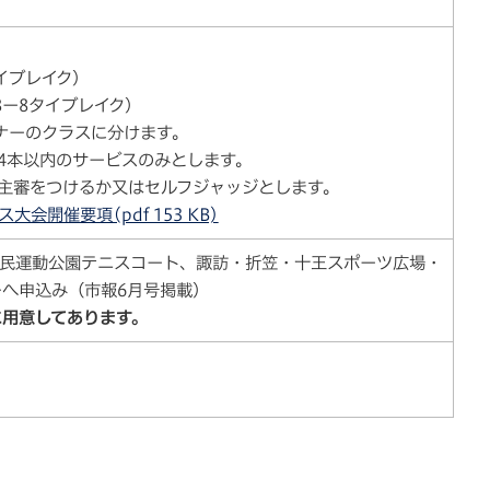
）
タイブレイク）
8ー8タイブレイク）
ギナーのクラスに分けます。
ら4本以内のサービスのみとします。
、主審をつけるか又はセルフジャッジとします。
会開催要項(pdf 153 KB)
市民運動公園テニスコート、諏訪・折笠・十王スポーツ広場・
へ申込み（市報6月号掲載）
に用意してあります。