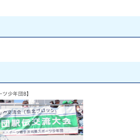
ーツ少年団B】