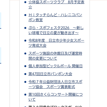
☆体協スポーツクラブ 8月予定表
☆
Ｈｉタッチらんど・ハレニコパン
ポン教室
ぷら・スポフェスタ2026 ～新し
い球場で日立の夏が動き出す～
令和8年度 日立市少年少女スポー
ツ育成大会
スポーツ施設の休館日及び運営時
間の変更について
個人参加型ピックルボール 開催日
第47回日立市パンポン大会
令和７年公益財団法人日立市スポ
ーツ協会 スポーツ賞表彰式
第10回さくらコンサート開催につ
いて