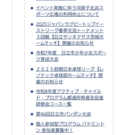
イベント実施に伴う河原子北浜ス
ポーツ広場の利用休止について
2025ジャパンラグビートップイー
ストリーグ春季交流トーナメント
３回戦【日立サンネクサス茨城ホ
ームマッチ】開催のお知らせ
令和7年度 日立市少年少女スポー
ツ育成大会
２０２５前期日本卓球リーグ【レ
ゾナック卓球部ホームマッチ】開
催のお知らせ
令和8年度アクティブ・チャイル
ド・プログラム都道府県普及促進
研修会コース一覧
第46回日立市パンポン大会
個人参加型プログラム バドミント
ン 参加者募集中！