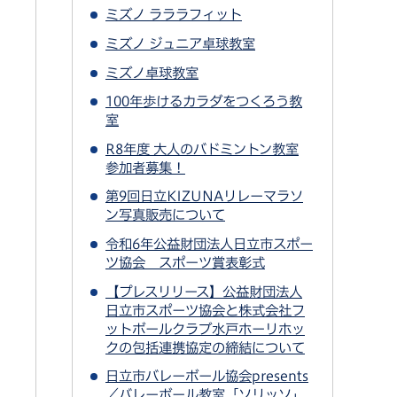
ミズノ ラララフィット
ミズノ ジュニア卓球教室
ミズノ卓球教室
100年歩けるカラダをつくろう教
室
R8年度 大人のバドミントン教室
参加者募集！
第9回日立KIZUNAリレーマラソ
ン写真販売について
令和6年公益財団法人日立市スポー
ツ協会 スポーツ賞表彰式
【プレスリリース】公益財団法人
日立市スポーツ協会と株式会社フ
ットボールクラブ水戸ホーリホッ
クの包括連携協定の締結について
日立市バレーボール協会presents
／バレーボール教室「ソリッソ」