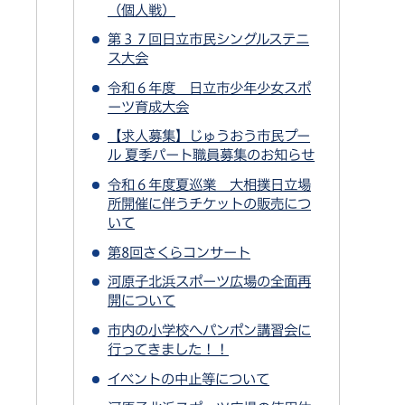
（個人戦）
第３７回日立市民シングルステニ
ス大会
令和６年度 日立市少年少女スポ
ーツ育成大会
【求人募集】じゅうおう市民プー
ル 夏季パート職員募集のお知らせ
令和６年度夏巡業 大相撲日立場
所開催に伴うチケットの販売につ
いて
第8回さくらコンサート
河原⼦北浜スポーツ広場の全⾯再
開について
市内の小学校へパンポン講習会に
行ってきました！！
イベントの中止等について