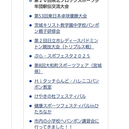
第２０回県北ブロックスポーツ少
年団駅伝交流大会
第53回東日本卓球優勝大会
茨城キリスト教学園中学校パンポ
ン親子研修会
第２回日立市レディースバドミン
トン競技大会（トリプルス戦）
ぷら・スポフェスタ２０２５
第8回大和町スポーツフェア（宮城
県）
Ｈｉタッチらんど・ハレニコパン
ポン教室
けやきの杜フェスティバル
健康スポーツフェスティバルinひ
たちなか
市内の小学校へパンポン講習会に
行ってきました！！