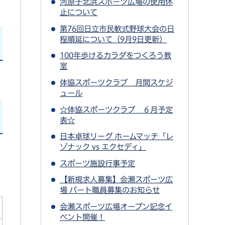
河原子北浜スポーツ広場の使用休
止について
第76回日立市民軟式野球大会の日
程順延について（9月9日更新）
100年歩けるカラダをつくろう教
室
体協スポーツクラブ 月間スケジ
ュール
☆体協スポーツクラブ ６月予定
表☆
日本卓球リーグ ホームマッチ「レ
ゾナック vs エクセディ」
スポーツ施設行事予定
【新規求人募集】会瀬スポーツ広
場 パート職員募集のお知らせ
会瀬スポーツ広場オープン記念イ
ベント開催！