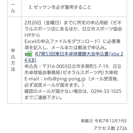
ー
ゼッケンを必ず着用すること
ル
2月20日（金曜日）までに所定の申込用紙（ゼネ
ラルスポーツ店にあるほか、日立市スポーツ協会
HPから
Excelの申込ファイルをダウンロード）に必要事
項を記入し、メールまたは郵送で申込み。
申
R7第53回東日本卓球優勝大会申込書(xlsx 2
込
4 KB)
方
申込先：〒316-0003日立市多賀町5-7-19、日立
法
市卓球協会事務局(ゼネラルスポーツ内)大串宛
E-mail：info@ping-pong.jp（メール受信後、
必ず返信メールが届きます。）
確認のメールが届かない場合は、0294-33-1025
までご連絡下さい。
掲載日 令和7年12月19日
アクセス数
2726