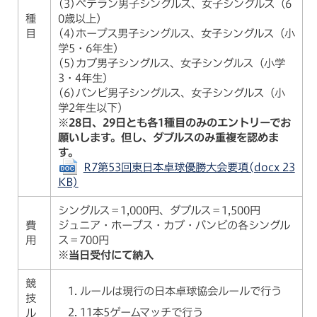
(3)ベテラン男子シングルス、女子シングルス（6
種
0歳以上）
目
(4)ホープス男子シングルス、女子シングルス（小
学5・6年生）
(5)カブ男子シングルス、女子シングルス（小学
3・4年生）
(6)バンビ男子シングルス、女子シングルス（小
学2年生以下）
※28日、29日とも各1種目のみのエントリーでお
願いします。但し、ダブルスのみ重複を認めま
す。
R7第53回東日本卓球優勝大会要項(docx 23
KB)
シングルス＝1,000円、ダブルス＝1,500円
費
ジュニア・ホープス・カブ・バンビの各シングル
用
ス＝700円
※当日受付にて納入
競
ルールは現行の日本卓球協会ルールで行う
技
11本5ゲームマッチで行う
ル