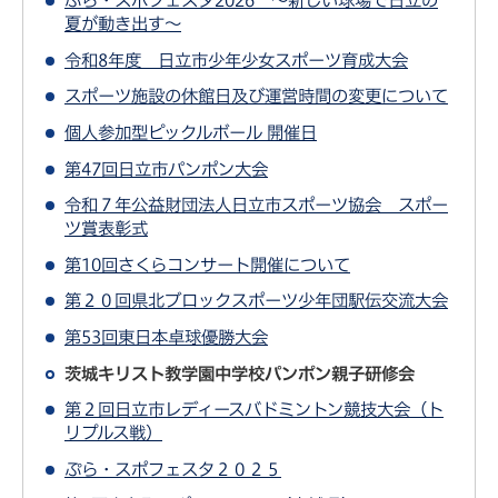
ぷら・スポフェスタ2026 ～新しい球場で日立の
夏が動き出す～
令和8年度 日立市少年少女スポーツ育成大会
スポーツ施設の休館日及び運営時間の変更について
個人参加型ピックルボール 開催日
第47回日立市パンポン大会
令和７年公益財団法人日立市スポーツ協会 スポー
ツ賞表彰式
第10回さくらコンサート開催について
第２０回県北ブロックスポーツ少年団駅伝交流大会
第53回東日本卓球優勝大会
茨城キリスト教学園中学校パンポン親子研修会
第２回日立市レディースバドミントン競技大会（ト
リプルス戦）
ぷら・スポフェスタ２０２５