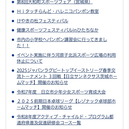
第8回大和町スポーツフェア（宮城県）
Ｈｉタッチらんど・ハレニコパンポン教室
けやきの杜フェスティバル
健康スポーツフェスティバルinひたちなか
市内の小学校へパンポン講習会に行ってきまし
た！！
イベント実施に伴う河原子北浜スポーツ広場の利用
休止について
2025ジャパンラグビートップイーストリーグ春季交
流トーナメント ３回戦【日立サンネクサス茨城ホー
ムマッチ】開催のお知らせ
令和7年度 日立市少年少女スポーツ育成大会
２０２５前期日本卓球リーグ【レゾナック卓球部ホ
ームマッチ】開催のお知らせ
令和8年度アクティブ・チャイルド・プログラム都
道府県普及促進研修会コース一覧