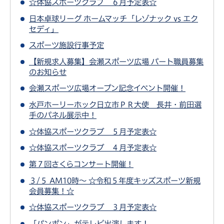
☆体協スポーツクラブ ６月予定表☆
日本卓球リーグ ホームマッチ「レゾナック vs エク
セディ」
スポーツ施設行事予定
【新規求人募集】会瀬スポーツ広場 パート職員募集
のお知らせ
会瀬スポーツ広場オープン記念イベント開催！
水戸ホーリーホック日立市ＰＲ大使 長井・前田選
手のパネル展示中！
☆体協スポーツクラブ ５月予定表☆
☆体協スポーツクラブ ４月予定表☆
第７回さくらコンサート開催！
３/５ AM10時～ ☆令和５年度キッズスポーツ新規
会員募集！☆
☆体協スポーツクラブ ３月予定表☆
「パンポン」がテレビ出演します！