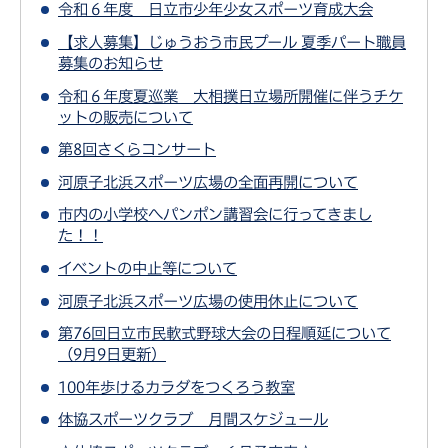
令和６年度 日立市少年少女スポーツ育成大会
【求人募集】じゅうおう市民プール 夏季パート職員
募集のお知らせ
令和６年度夏巡業 大相撲日立場所開催に伴うチケ
ットの販売について
第8回さくらコンサート
河原⼦北浜スポーツ広場の全⾯再開について
市内の小学校へパンポン講習会に行ってきまし
た！！
イベントの中止等について
河原子北浜スポーツ広場の使用休止について
第76回日立市民軟式野球大会の日程順延について
（9月9日更新）
100年歩けるカラダをつくろう教室
体協スポーツクラブ 月間スケジュール