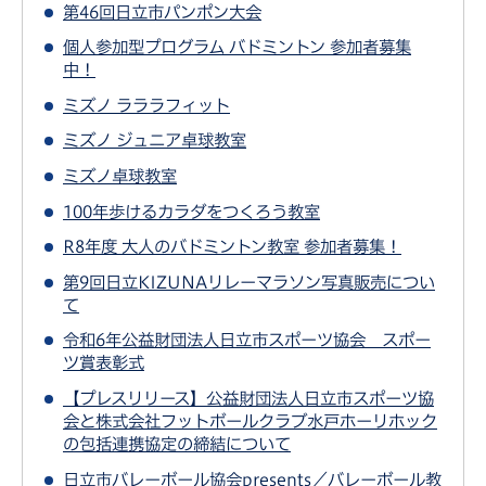
第46回日立市パンポン大会
個人参加型プログラム バドミントン 参加者募集
中！
ミズノ ラララフィット
ミズノ ジュニア卓球教室
ミズノ卓球教室
100年歩けるカラダをつくろう教室
R8年度 大人のバドミントン教室 参加者募集！
第9回日立KIZUNAリレーマラソン写真販売につい
て
令和6年公益財団法人日立市スポーツ協会 スポー
ツ賞表彰式
【プレスリリース】公益財団法人日立市スポーツ協
会と株式会社フットボールクラブ水戸ホーリホック
の包括連携協定の締結について
日立市バレーボール協会presents／バレーボール教