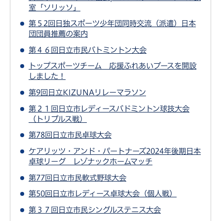
室「ソリッソ」
第５2回日独スポーツ少年団同時交流（派遣）日本
団団員推薦の案内
第４６回日立市民バトミントン大会
トップスポーツチーム 応援ふれあいブースを開設
しました！
第9回日立KIZUNAリレーマラソン
第２１回日立市レディースバドミントン球技大会
（トリプルス戦）
第78回日立市民卓球大会
ケアリッツ・アンド・パートナーズ2024年後期日本
卓球リーグ レゾナックホームマッチ
第77回日立市民軟式野球大会
第50回日立市レディース卓球大会（個人戦）
第３７回日立市民シングルステニス大会