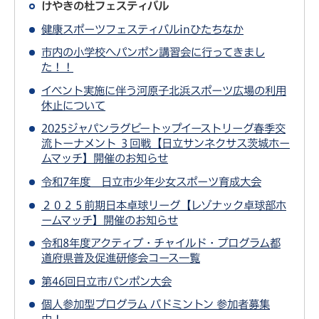
けやきの杜フェスティバル
健康スポーツフェスティバルinひたちなか
市内の小学校へパンポン講習会に行ってきまし
た！！
イベント実施に伴う河原子北浜スポーツ広場の利用
休止について
2025ジャパンラグビートップイーストリーグ春季交
流トーナメント ３回戦【日立サンネクサス茨城ホー
ムマッチ】開催のお知らせ
令和7年度 日立市少年少女スポーツ育成大会
２０２５前期日本卓球リーグ【レゾナック卓球部ホ
ームマッチ】開催のお知らせ
令和8年度アクティブ・チャイルド・プログラム都
道府県普及促進研修会コース一覧
第46回日立市パンポン大会
個人参加型プログラム バドミントン 参加者募集