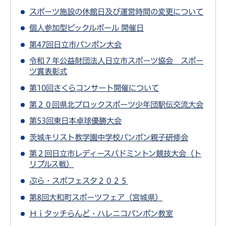
スポーツ施設の休館日及び運営時間の変更について
個人参加型ピックルボール 開催日
第47回日立市パンポン大会
令和７年公益財団法人日立市スポーツ協会 スポー
ツ賞表彰式
第10回さくらコンサート開催について
第２０回県北ブロックスポーツ少年団駅伝交流大会
第53回東日本卓球優勝大会
茨城キリスト教学園中学校パンポン親子研修会
第２回日立市レディースバドミントン競技大会（ト
リプルス戦）
ぷら・スポフェスタ２０２５
第8回大和町スポーツフェア（宮城県）
Ｈｉタッチらんど・ハレニコパンポン教室