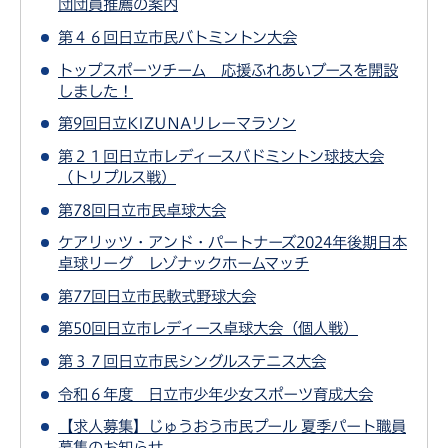
団団員推薦の案内
第４６回日立市民バトミントン大会
トップスポーツチーム 応援ふれあいブースを開設
しました！
第9回日立KIZUNAリレーマラソン
第２１回日立市レディースバドミントン球技大会
（トリプルス戦）
第78回日立市民卓球大会
ケアリッツ・アンド・パートナーズ2024年後期日本
卓球リーグ レゾナックホームマッチ
第77回日立市民軟式野球大会
第50回日立市レディース卓球大会（個人戦）
第３７回日立市民シングルステニス大会
令和６年度 日立市少年少女スポーツ育成大会
【求人募集】じゅうおう市民プール 夏季パート職員
募集のお知らせ