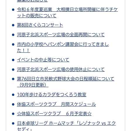
令和６年度夏巡業 大相撲日立場所開催に伴うチケ
ットの販売について
第8回さくらコンサート
河原⼦北浜スポーツ広場の全⾯再開について
市内の小学校へパンポン講習会に行ってきまし
た！！
イベントの中止等について
河原子北浜スポーツ広場の使用休止について
第76回日立市民軟式野球大会の日程順延について
（9月9日更新）
100年歩けるカラダをつくろう教室
体協スポーツクラブ 月間スケジュール
☆体協スポーツクラブ ６月予定表☆
日本卓球リーグ ホームマッチ「レゾナック vs エク
セディ」