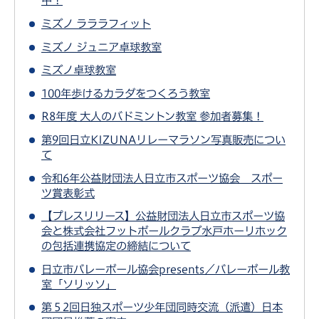
中！
ミズノ ラララフィット
ミズノ ジュニア卓球教室
ミズノ卓球教室
100年歩けるカラダをつくろう教室
R8年度 大人のバドミントン教室 参加者募集！
第9回日立KIZUNAリレーマラソン写真販売につい
て
令和6年公益財団法人日立市スポーツ協会 スポー
ツ賞表彰式
【プレスリリース】公益財団法人日立市スポーツ協
会と株式会社フットボールクラブ水戸ホーリホック
の包括連携協定の締結について
日立市バレーボール協会presents／バレーボール教
室「ソリッソ」
第５2回日独スポーツ少年団同時交流（派遣）日本