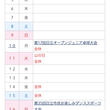
６
木
７
金
８
土
９
日
第17回日立オープンジュニア卓球大会
１０
月
全休
山の日
１１
火
全休
１２
水
１３
木
１４
金
全休
１５
土
全休
第35回日立市民お楽しみダンススポーツ
１６
日
大会