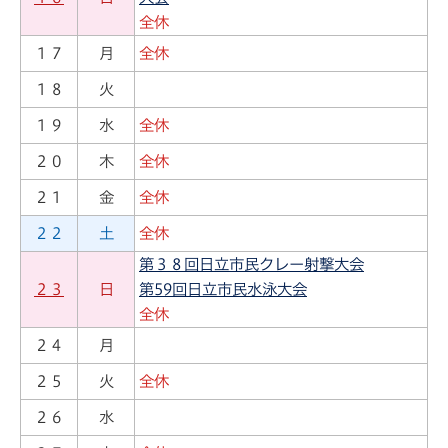
全休
１７
月
全休
１８
火
１９
水
全休
２０
木
全休
２１
金
全休
２２
土
全休
第３８回日立市民クレー射撃大会
２３
日
第59回日立市民水泳大会
全休
２４
月
２５
火
全休
２６
水