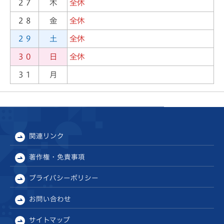
２７
木
全休
２８
金
全休
２９
土
全休
３０
日
全休
３１
月
関連リンク
著作権・免責事項
プライバシーポリシー
お問い合わせ
サイトマップ